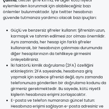
çalma
, twitter şifre kırma, ve diğer kötü niyetli
eylemlerden korunmak için alabileceğiniz bazı
önlemler bulunmaktadır. İşte twitter hesabınızı
güvende tutmanıza yardımcı olacak bazı ipuçları:
Güçlü ve benzersiz şifreler kullanın: Şifrenizin uzun,
karmaşık ve tahmin edilmesi zor olması önemlidir.
Aynı zamanda, her hesap için farklı şifreler
kullanarak, bir hesabınızın çalınması durumunda
diğer hesaplarınızın da tehlikeye girmesini
önleyebilirsiniz.
İki faktörlü kimlik doğrulama (2FA) özelliğini
etkinleştirin: 2FA sayesinde, hesabınıza giriş
yapmak için sadece şifrenizi değil, aynı zamanda
telefonunuza gönderilen bir doğrulama kodunu da
girmeniz gerekmektedir. Bu sayede, kötü niyetli
kişilerin hesabınıza erişimi zorlaşacaktır.
E-posta ve telefon numaranızı güncel tutun:
Hesabınıza erişimi sağlayan e-posta adresiniz ve