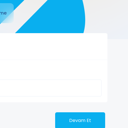
me
Devam Et