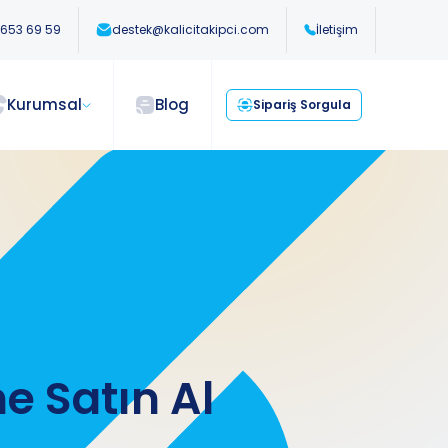
 653 69 59
destek@kalicitakipci.com
İletişim
Kurumsal
Blog
Sipariş Sorgula
e Satın Al